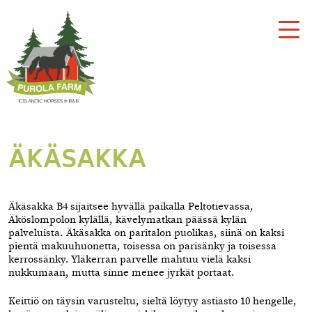
Togg
navi
ÄKÄSAKKA
Äkäsakka B4 sijaitsee hyvällä paikalla Peltotievassa,
Äköslompolon kylällä, kävelymatkan päässä kylän
palveluista. Äkäsakka on paritalon puolikas, siinä on kaksi
pientä makuuhuonetta, toisessa on parisänky ja toisessa
kerrossänky. Yläkerran parvelle mahtuu vielä kaksi
nukkumaan, mutta sinne menee jyrkät portaat.
Keittiö on täysin varusteltu, sieltä löytyy astiasto 10 hengelle,