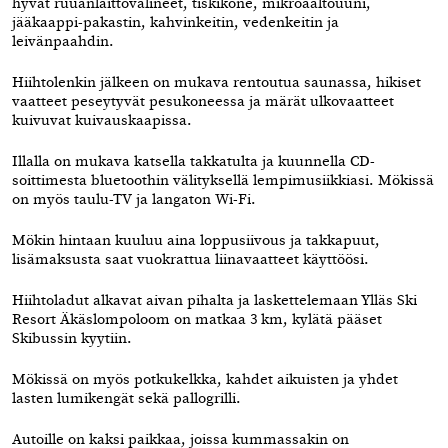
hyvät ruuanlaittovälineet, tiskikone, mikroaaltouuni,
jääkaappi-pakastin, kahvinkeitin, vedenkeitin ja
leivänpaahdin.
Hiihtolenkin jälkeen on mukava rentoutua saunassa, hikiset
vaatteet peseytyvät pesukoneessa ja märät ulkovaatteet
kuivuvat kuivauskaapissa.
Illalla on mukava katsella takkatulta ja kuunnella CD-
soittimesta bluetoothin välityksellä lempimusiikkiasi. Mökissä
on myös taulu-TV ja langaton Wi-Fi.
Mökin hintaan kuuluu aina loppusiivous ja takkapuut,
lisämaksusta saat vuokrattua liinavaatteet käyttöösi.
Hiihtoladut alkavat aivan pihalta ja laskettelemaan Ylläs Ski
Resort Äkäslompoloom on matkaa 3 km, kylätä pääset
Skibussin kyytiin.
Mökissä on myös potkukelkka, kahdet aikuisten ja yhdet
lasten lumikengät sekä pallogrilli.
Autoille on kaksi paikkaa, joissa kummassakin on